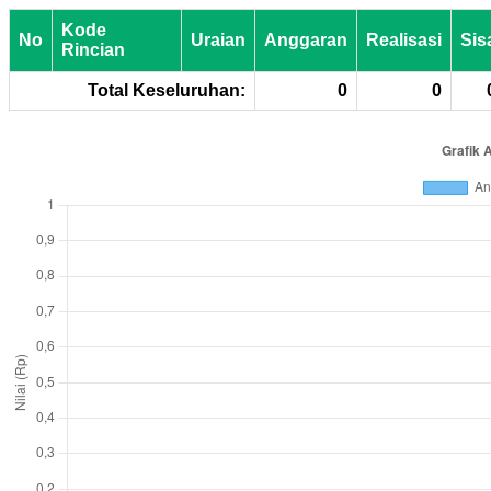
Kode
No
Uraian
Anggaran
Realisasi
Sis
Rincian
Total Keseluruhan:
0
0