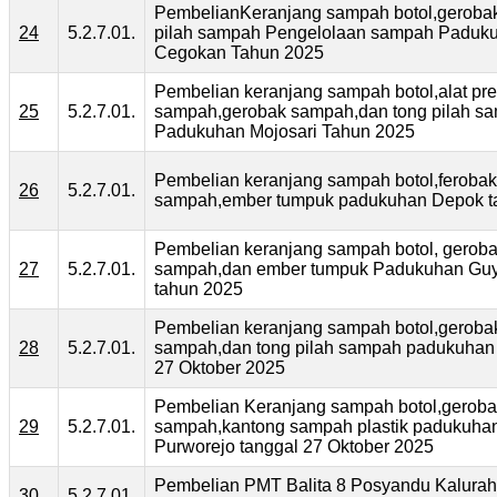
PembelianKeranjang sampah botol,gerobak
24
5.2.7.01.
pilah sampah Pengelolaan sampah Paduk
Cegokan Tahun 2025
Pembelian keranjang sampah botol,alat pr
25
5.2.7.01.
sampah,gerobak sampah,dan tong pilah s
Padukuhan Mojosari Tahun 2025
Pembelian keranjang sampah botol,ferobak
26
5.2.7.01.
sampah,ember tumpuk padukuhan Depok t
Pembelian keranjang sampah botol, gerob
27
5.2.7.01.
sampah,dan ember tumpuk Padukuhan Gu
tahun 2025
Pembelian keranjang sampah botol,geroba
28
5.2.7.01.
sampah,dan tong pilah sampah padukuhan 
27 Oktober 2025
Pembelian Keranjang sampah botol,gerob
29
5.2.7.01.
sampah,kantong sampah plastik padukuha
Purworejo tanggal 27 Oktober 2025
Pembelian PMT Balita 8 Posyandu Kalura
30
5.2.7.01.