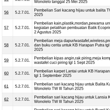
Wonolelo tanggal 25 Mei 2025
Pembelian Sari kacang hijau untuk balita T
56
5.2.7.01.
2025
Pembelian kain,plastik,mordan,pewarna un
57
5.2.7.01.
kegiatan pelatihan pembuatan Batik Ecoprin
2 Agustus 2025
Pembelian meja dapur/wastafel,wireless,pr
58
5.2.7.01.
dan buku cerita untuk KB Harapan Putra tgl
2025
Pembelian kipas angin,rak piring,meja kom
59
5.2.7.01.
wastafel cuci piring tgl 1 Sept 2025
Pembelian karpet Lantai untuk KB Harapa
60
5.2.7.01.
tgl 1 September 2025
Pembelian sari kacang hijau untuk Balita 
61
5.2.7.01.
Wonolelo TW III Tahun 2025
Pembelian sari kacang hijau untuk Lansia 
62
5.2.7.01.
Wonolelo TW III Tahun 2025