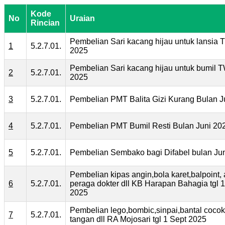
Kode
No
Uraian
Rincian
Pembelian Sari kacang hijau untuk lansia T
1
5.2.7.01.
2025
Pembelian Sari kacang hijau untuk bumil T
2
5.2.7.01.
2025
3
5.2.7.01.
Pembelian PMT Balita Gizi Kurang Bulan J
4
5.2.7.01.
Pembelian PMT Bumil Resti Bulan Juni 20
5
5.2.7.01.
Pembelian Sembako bagi Difabel bulan Ju
Pembelian kipas angin,bola karet,balpoint, 
6
5.2.7.01.
peraga dokter dll KB Harapan Bahagia tgl 
2025
Pembelian lego,bombic,sinpai,bantal coco
7
5.2.7.01.
tangan dll RA Mojosari tgl 1 Sept 2025