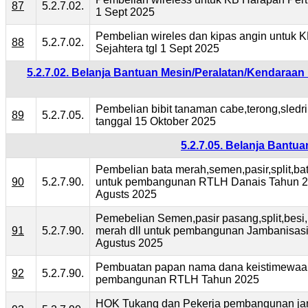
87
5.2.7.02.
1 Sept 2025
Pembelian wireles dan kipas angin untuk 
88
5.2.7.02.
Sejahtera tgl 1 Sept 2025
5.2.7.02. Belanja Bantuan Mesin/Peralatan/Kendaraa
Pembelian bibit tanaman cabe,terong,sledr
89
5.2.7.05.
tanggal 15 Oktober 2025
5.2.7.05. Belanja Bantu
Pembelian bata merah,semen,pasir,split,bat
90
5.2.7.90.
untuk pembangunan RTLH Danais Tahun 20
Agusts 2025
Pemebelian Semen,pasir pasang,split,besi,
91
5.2.7.90.
merah dll untuk pembangunan Jambanisasi 
Agustus 2025
Pembuatan papan nama dana keistimewaa
92
5.2.7.90.
pembangunan RTLH Tahun 2025
HOK Tukang dan Pekerja pembangunan ja