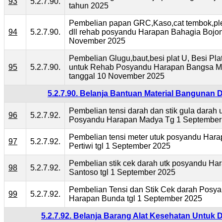
93
5.2.7.90.
tahun 2025
Pembelian papan GRC,Kaso,cat tembok,ple
94
5.2.7.90.
dll rehab posyandu Harapan Bahagia Bojon
November 2025
Pembelian Glugu,baut,besi plat U, Besi Plat 
95
5.2.7.90.
untuk Rehab Posyandu Harapan Bangsa Mo
tanggal 10 November 2025
5.2.7.90. Belanja Bantuan Material Bangunan
Pembelian tensi darah dan stik gula darah 
96
5.2.7.92.
Posyandu Harapan Madya Tg 1 September
Pembelian tensi meter utuk posyandu Har
97
5.2.7.92.
Pertiwi tgl 1 September 2025
Pembelian stik cek darah utk posyandu Ha
98
5.2.7.92.
Santoso tgl 1 September 2025
Pembelian Tensi dan Stik Cek darah Posy
99
5.2.7.92.
Harapan Bunda tgl 1 September 2025
5.2.7.92. Belanja Barang Alat Kesehatan Untuk