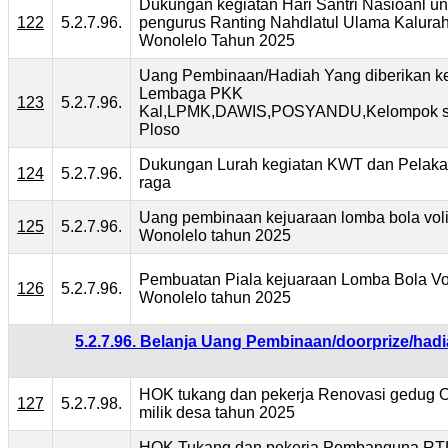
Dukungan kegiatan Hari Santri Nasioanl un
122
5.2.7.96.
pengurus Ranting Nahdlatul Ulama Kalura
Wonolelo Tahun 2025
Uang Pembinaan/Hadiah Yang diberikan k
Lembaga PKK
123
5.2.7.96.
Kal,LPMK,DAWIS,POSYANDU,Kelompok 
Ploso
Dukungan Lurah kegiatan KWT dan Pelak
124
5.2.7.96.
raga
Uang pembinaan kejuaraan lomba bola voli
125
5.2.7.96.
Wonolelo tahun 2025
Pembuatan Piala kejuaraan Lomba Bola Vol
126
5.2.7.96.
Wonolelo tahun 2025
5.2.7.96. Belanja Uang Pembinaan/doorprize/ha
HOK tukang dan pekerja Renovasi gedug 
127
5.2.7.98.
milik desa tahun 2025
HOK Tukang dan pekerja Pembanguna RT