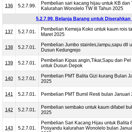
Pembelian sari kacang hijau untuk KB dan
136
5.2.7.99.
Kalurahan Wonolelo TW III Tahun 2025
5.2.7.99. Belanja Barang untuk Diserahka
Pembelian Kemeja Koko untuk kaum rois t
137
5.2.7.01.
Maret 2025
Pembelian Jumbo stainles,lampu,sapu dll u
138
5.2.7.01.
Dusun Kedungrejo
Pembelian Kipas angin,Tikar,Sapu dan Pel 
139
5.2.7.01.
untuk Dusun Depok
Pembelian PMT Balita Gizi kurang Bulan J
140
5.2.7.01.
2025
141
5.2.7.01.
Pembelian PMT Bumil Resti bulan Januari
Pembelian sembako untuk kaum difabel bul
142
5.2.7.01.
2025
Pembelian Sari Kacang Hijau untuk Balita 
143
5.2.7.01.
Posyandu kalurahan Wonolelo bulan Janua