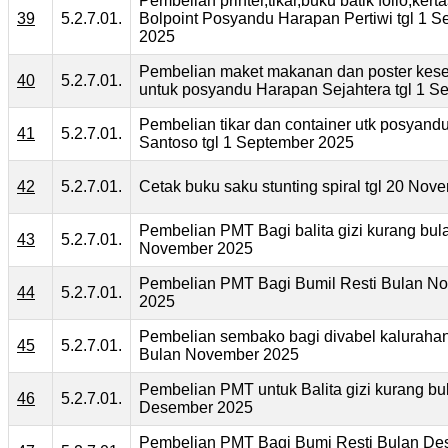
Pembelian printer,tikar,buku batik folio,ker
39
5.2.7.01.
Bolpoint Posyandu Harapan Pertiwi tgl 1 
2025
Pembelian maket makanan dan poster kes
40
5.2.7.01.
untuk posyandu Harapan Sejahtera tgl 1 S
Pembelian tikar dan container utk posyan
41
5.2.7.01.
Santoso tgl 1 September 2025
42
5.2.7.01.
Cetak buku saku stunting spiral tgl 20 No
Pembelian PMT Bagi balita gizi kurang bul
43
5.2.7.01.
November 2025
Pembelian PMT Bagi Bumil Resti Bulan N
44
5.2.7.01.
2025
Pembelian sembako bagi divabel kaluraha
45
5.2.7.01.
Bulan November 2025
Pembelian PMT untuk Balita gizi kurang bu
46
5.2.7.01.
Desember 2025
Pembelian PMT Bagi Bumi Resti Bulan D