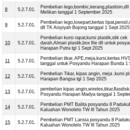
Pembelian lego,bombic,kerang,plastisin,dll
8
5.2.7.01.
Melikan tanggal 1 September 2025
Pembelian lego,losepart,kertas lipat,pensil,
9
5.2.7.01.
dll TK Aisyiyah Bojong tanggal 1 Sept 2025
Pembelian kursi rapat,kursi plastik,stik cek
10
5.2.7.01.
darah,Almari plastik,box file dll untuk posy
Harapan Putra tgl 1 Sept 2025
Pembelian tikar, APE,meja,kursi,kertas HVS
11
5.2.7.01.
tanggal untuk Posyandu Harapan Bunda 1 
Pembelian Tikar, kipas angin, meja ,kursi p
12
5.2.7.01.
Harapan Bangsa tgl 1 Sep 2025
pembelian kipas angin,wireles,tikar,flasdisk
13
5.2.7.01.
Posyandu Harapan Madya tanggal 1 Septe
Pembelian PMT Balita posyandu 8 Paduku
14
5.2.7.01.
Kaluahan Wonolelo TW III Tahun 2025
Pembelian PMT Lansia posyandu 8 Paduk
15
5.2.7.01.
Kaluahan Wonolelo TW III Tahun 2025