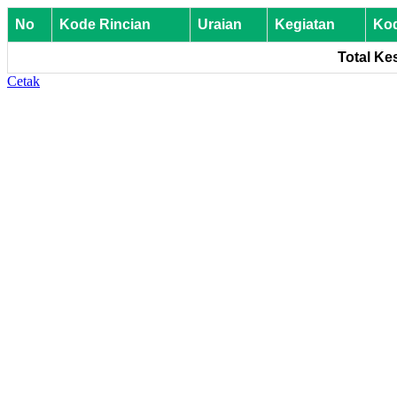
No
Kode Rincian
Uraian
Kegiatan
Ko
Total Ke
Cetak