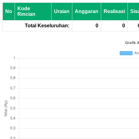
Kode
No
Uraian
Anggaran
Realisasi
Sis
Rincian
Total Keseluruhan:
0
0