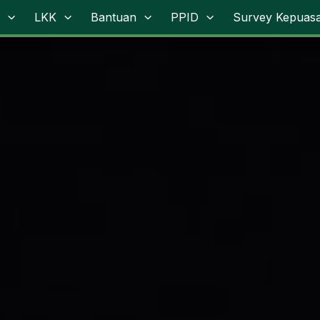
LKK
Bantuan
PPID
Survey Kepuas