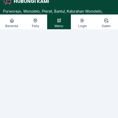
HUBUNGI KAMI
Purworejo, Wonolelo, Pleret, Bantul, Kalurahan Wonolelo,
Kapanewon Pleret, Kabupaten Bantul, Provinsi Di Yogyakarta,
Indonesia, 55791.
Beranda
Peta
Menu
Login
Galeri
Telepon/Fax: 081325188881
Email:
desa.wonolelo@bantulkab.go.id
ALBUM GALERI