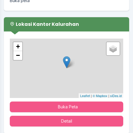
Buka peta
Lokasi Kantor Kalurahan
+
−
Leaflet
|
© Mapbox
|
siDes.id
Buka Peta
Detail