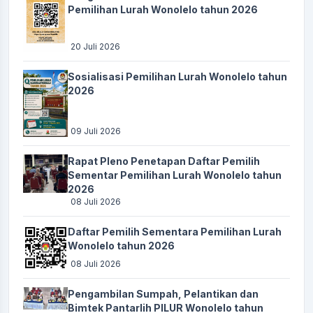
Pemilihan Lurah Wonolelo tahun 2026
Lokasi
:
Pendopo
Koordinator
:
SUKIRNO S.Ag
20 Juli 2026
Peringatan Hari Santri Rantig Wonolelo
Sosialisasi Pemilihan Lurah Wonolelo tahun
Waktu
:
25 Oktober 2025 11:36:29
2026
Lokasi
:
Pendopo
Koordinator
:
Akhmat Furqon
09 Juli 2026
FGD Penyusunan dan Penetapan Standart Pelayanan
Rapat Pleno Penetapan Daftar Pemilih
Waktu
:
29 Oktober 2025 19:30:00
Sementar Pemilihan Lurah Wonolelo tahun
2026
Lokasi
:
Pendopo
08 Juli 2026
Koordinator
:
LUTHFI AMANI
Daftar Pemilih Sementara Pemilihan Lurah
PENYALURAN BLT DD BULAN NOVEMBER
Wonolelo tahun 2026
Waktu
:
12 November 2025 13:00:00
08 Juli 2026
Lokasi
:
Pendopo
Pengambilan Sumpah, Pelantikan dan
Koordinator
:
LUTHFI AMANI
Bimtek Pantarlih PILUR Wonolelo tahun