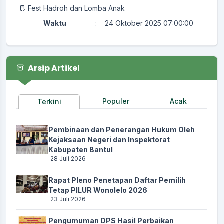
Fest Hadroh dan Lomba Anak
Waktu
:
24 Oktober 2025 07:00:00
Lokasi
:
Halaman Kantor Kalurahan
Koordinator
:
TRI BASKORO WINARNI
Arsip Artikel
Pembekalan Calon Dukuh Padukuhan Guyangan
Waktu
:
23 Oktober 2025 13:00:00
Populer
Acak
Terkini
Lokasi
:
Pendopo
Koordinator
:
LUTHFI AMANI
Pembinaan dan Penerangan Hukum Oleh
Rapat Koordinasi Pemutakhiran Profil Kalurahan
Kejaksaan Negeri dan Inspektorat
Kabupaten Bantul
Waktu
:
22 Oktober 2025 09:00:00
28 Juli 2026
Lokasi
:
Pendopo
Rapat Pleno Penetapan Daftar Pemilih
Koordinator
:
LUTHFI AMANI
Tetap PILUR Wonolelo 2026
23 Juli 2026
Muskal tentang Penetapan APBKal Tahun 2025
Waktu
:
21 Oktober 2025 12:30:00
Pengumuman DPS Hasil Perbaikan