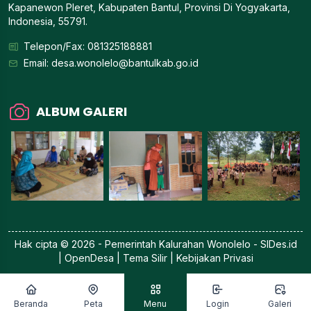
Kapanewon Pleret, Kabupaten Bantul, Provinsi Di Yogyakarta,
Indonesia, 55791.
Telepon/Fax: 081325188881
Email:
desa.wonolelo@bantulkab.go.id
ALBUM GALERI
Hak cipta © 2026 - Pemerintah
Kalurahan Wonolelo
-
SIDes.id
| OpenDesa | Tema Silir |
Kebijakan Privasi
Beranda
Peta
Menu
Login
Galeri