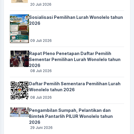
20 Juli 2026
Peringatan Hari Santri Rantig Wonolelo
Sosialisasi Pemilihan Lurah Wonolelo tahun
Waktu
:
25 Oktober 2025 11:36:29
2026
Lokasi
:
Pendopo
Koordinator
:
Akhmat Furqon
09 Juli 2026
FGD Penyusunan dan Penetapan Standart Pelayanan
Rapat Pleno Penetapan Daftar Pemilih
Waktu
:
29 Oktober 2025 19:30:00
Sementar Pemilihan Lurah Wonolelo tahun
2026
Lokasi
:
Pendopo
08 Juli 2026
Koordinator
:
LUTHFI AMANI
Daftar Pemilih Sementara Pemilihan Lurah
PENYALURAN BLT DD BULAN NOVEMBER
Wonolelo tahun 2026
Waktu
:
12 November 2025 13:00:00
08 Juli 2026
Lokasi
:
Pendopo
Pengambilan Sumpah, Pelantikan dan
Koordinator
:
LUTHFI AMANI
Bimtek Pantarlih PILUR Wonolelo tahun
2026
PENYULUHAN HUKUM
29 Juni 2026