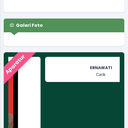
Waktu
:
13 November 2025 08:30:00
Lokasi
:
Pendopo
Koordinator
:
LUTHFI AMANI
Galeri Foto
Sosialisasi Maklumat Pelayanan
Waktu
:
21 November 2025 19:30:00
Lokasi
:
Pendopo
Koordinator
:
LUTHFI AMANI
Aparatur
Apel dan Rakor Awal Tahun
Waktu
:
05 Januari 2026 08:00:00
Lokasi
:
Halaman Kantor Kalurahan
Koordinator
:
TRI BASKORO WINARNI
Wisuda MA Binaul Ummah
Waktu
:
09 Mei 2026 10:37:44
Lokasi
:
Gedung Olahraga