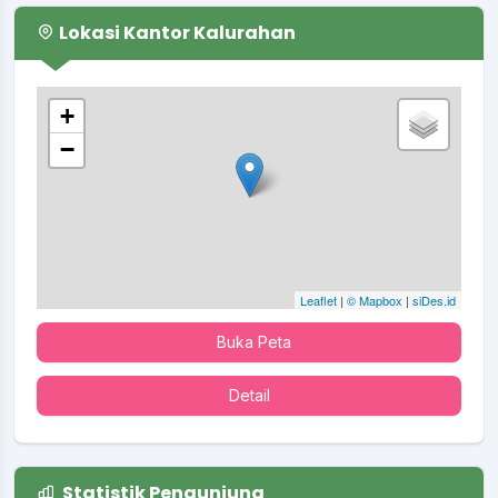
Lokasi Kantor Kalurahan
+
−
Leaflet
|
© Mapbox
|
siDes.id
Buka Peta
Detail
Statistik Pengunjung