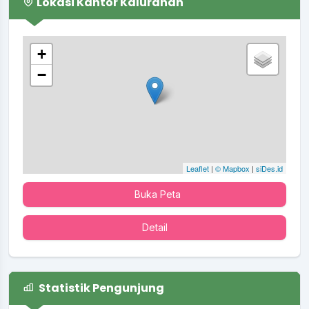
Lokasi Kantor Kalurahan
+
−
Leaflet
|
© Mapbox
|
siDes.id
Buka Peta
Detail
Statistik Pengunjung