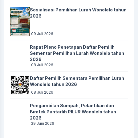
Peringatan Hari Santri Rantig Wonolelo
Sosialisasi Pemilihan Lurah Wonolelo tahun
Waktu
:
25 Oktober 2025 11:36:29
2026
Lokasi
:
Pendopo
Koordinator
:
Akhmat Furqon
09 Juli 2026
FGD Penyusunan dan Penetapan Standart Pelayanan
Rapat Pleno Penetapan Daftar Pemilih
Waktu
:
29 Oktober 2025 19:30:00
Sementar Pemilihan Lurah Wonolelo tahun
2026
Lokasi
:
Pendopo
08 Juli 2026
Koordinator
:
LUTHFI AMANI
Daftar Pemilih Sementara Pemilihan Lurah
PENYALURAN BLT DD BULAN NOVEMBER
Wonolelo tahun 2026
Waktu
:
12 November 2025 13:00:00
08 Juli 2026
Lokasi
:
Pendopo
Pengambilan Sumpah, Pelantikan dan
Koordinator
:
LUTHFI AMANI
Bimtek Pantarlih PILUR Wonolelo tahun
2026
PENYULUHAN HUKUM
29 Juni 2026
Waktu
:
13 November 2025 08:30:00