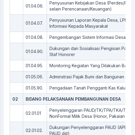
Penyusunan Kebijakan Desa (Perdes/Perk
01.04.06.
selain Perencanaan/Keuangan)
Penyusunan Laporan Kepala Desa, LPPDe
01.04.07.
Informasi Kepada Masyarakat
01.04.08.
Pengembangan Sistem Informasi Desa
Dukungan dan Sosialisasi Pengisian Pamo
01.04.90.
Staf Honorer
01.04.95.
Monitoring Kegiatan Yang Dilakukan Bamus
01.05.06.
Adminstrasi Pajak Bumi dan Bangunan (PBB
01.05.90.
Pengadaan Tanah Pengganti Kas Kaluraha
02
BIDANG PELAKSANAAN PEMBANGUNAN DESA
Penyelenggaran PAUD/TK/TPA/TKA/TPQ/
02.01.01
NonFormal Milik Desa (Honor, Pakaian dll)
Dukungan Penyelenggaran PAUD (APE, Sa
02.01.02.
PAUD dst)