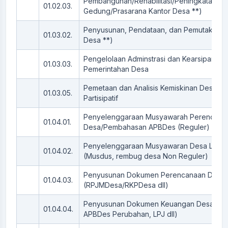
Pembangunan/Rehabilitasi/Peningkatan
01.02.03.
Gedung/Prasarana Kantor Desa **)
Penyusunan, Pendataan, dan Pemutakhiran 
01.03.02.
Desa **)
Pengelolaan Adminstrasi dan Kearsipan
01.03.03.
Pemerintahan Desa
Pemetaan dan Analisis Kemiskinan Desa se
01.03.05.
Partisipatif
Penyelenggaraan Musyawarah Perencana
01.04.01.
Desa/Pembahasan APBDes (Reguler)
Penyelenggaraan Musyawaran Desa Lainn
01.04.02.
(Musdus, rembug desa Non Reguler)
Penyusunan Dokumen Perencanaan Desa
01.04.03.
(RPJMDesa/RKPDesa dll)
Penyusunan Dokumen Keuangan Desa (AP
01.04.04.
APBDes Perubahan, LPJ dll)