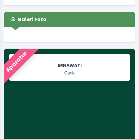
Lokasi
:
Pendopo
Koordinator
:
LUTHFI AMANI
Galeri Foto
Sosialisasi Maklumat Pelayanan
Waktu
:
21 November 2025 19:30:00
Lokasi
:
Pendopo
Koordinator
:
LUTHFI AMANI
Aparatur
Apel dan Rakor Awal Tahun
Waktu
:
05 Januari 2026 08:00:00
Lokasi
:
Halaman Kantor Kalurahan
Koordinator
:
TRI BASKORO WINARNI
Wisuda MA Binaul Ummah
Waktu
:
09 Mei 2026 10:37:44
Lokasi
:
Gedung Olahraga
Ali Hasan
13 Oktober 2025 13:42:13
Koordinator
:
Kaur Tata Laksana
Untuk Perihal Dokumen Tersebut Bisa di Tanyakan