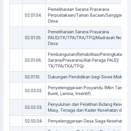
Pemeliharaan Sarana Prasarana
02.01.04.
Perpustakaan/Taman Bacaan/Sanggar Belaj
Desa
Pemeliharaan Sarana Prasarana
02.01.05.
PAUD/TK/TPA/TKA/TPQ/Madrasah Nonforma
Desa
Pembangunan/Rehabilitasi/Peningkatan/P
02.01.06.
Sarana/Prasarana/Alat Peraga PAUD/
TK/TPA/TKA/TPQ/
02.01.10.
Dukungan Pendidikan bagi Siswa Miskin/Be
Penyelenggaraan Posyandu (Mkn Tambaha
02.02.02.
Bumil, Lamsia, Insentif)
Penyuluhan dan Pelatihan Bidang Kesehata
02.02.03.
Masy, Tenaga dan Kader Kesehatan dll)
02.02.04.
Penyelenggaraan Desa Siaga Kesehatan