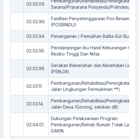
Pembangunan/Rehabilitasi/Peningkatan/P
02.02.09.
Sarana/Prasarana Posyandu/Polindes/PKD
Fasilitasi Penyelenggaraan Pos Binaan Te
02.02.90.
(POSBINDU)
02.02.94.
Penanganan / Pemulihan Balita Gizi Buruk /
Pendampingan Ibu Hamil Kekurangan Gizi K
02.02.95.
Resiko Tinggi Dan Nifas
Gerakan Kebersihan dan Kesehatan Lingk
02.02.96.
(PSN,Dll)
Pembangunan/Rehabilitasi/Peningkatan/P
02.03.11.
Jalan Lingkungan Permukiman **)
Pembangunan/Rehabilitasi/Peningkatan Pr
02.03.14.
Jalan Desa (Gorong, selokan dll)
Dukungan Pelaksanaan Program
02.04.01.
Pembangunan/Rehab Rumah Tidak Layak 
GAKIN