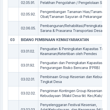
02.05.91.
Pelatihan Pengolahan / Pengelolaan Samp
Pengembangan Tanaman Hias/Tanaman
02.05.92.
Obat/Tanaman Sayuran di Pekarangan
Pembangunan/Rehabilitasi/Peningkatan/P
02.06.05.
Sarana & Prasarana Transportasi Desa
03
BIDANG PEMBINAAN KEMASYARAKATAN
Penguatan & Peningkatan Kapasitas Tena
03.01.02.
Keamanan/Ketertiban oleh Pemdes
Penguatan dan Peningkatan Kapasitas For
03.01.92.
Pengurangan Risiko Bencana (FPRB)
Pembinaan Group Kesenian dan Kebudaya
03.02.01.
Tingkat Desa
Pengiriman Kontingen Group Kesenian &
03.02.02.
Kebudayaan (Wakil Desa tkt. Kec/Kab/Kot)
Penyelenggaran Festival Kesenian,
03.02.03.
Adat/Kebudayaan, dan Kegamaan (HUT RI,