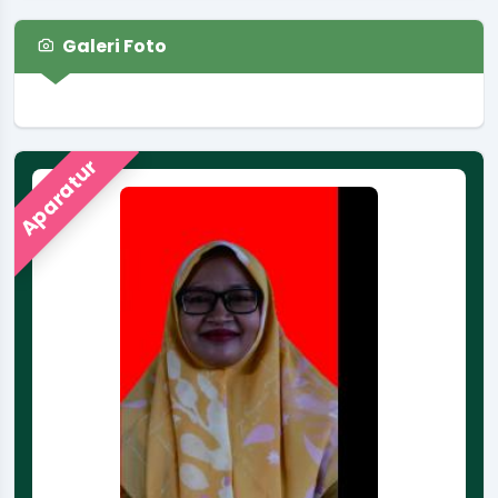
Koordinator
:
LUTHFI AMANI
Galeri Foto
Sosialisasi Maklumat Pelayanan
Waktu
:
21 November 2025 19:30:00
Lokasi
:
Pendopo
Koordinator
:
LUTHFI AMANI
Aparatur
Apel dan Rakor Awal Tahun
Waktu
:
05 Januari 2026 08:00:00
Lokasi
:
Halaman Kantor Kalurahan
Koordinator
:
TRI BASKORO WINARNI
Wisuda MA Binaul Ummah
Waktu
:
09 Mei 2026 10:37:44
Lokasi
:
Gedung Olahraga
Ali Hasan
13 Oktober 2025 13:42:13
Koordinator
:
Kaur Tata Laksana
Untuk Perihal Dokumen Tersebut Bisa di Tanyakan
Langsung...
selengkapnya
Pernikahan