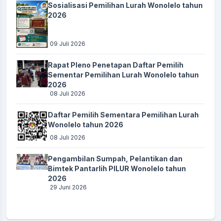
Sosialisasi Pemilihan Lurah Wonolelo tahun
Waktu
:
25 Oktober 2025 11:36:29
2026
Lokasi
:
Pendopo
Koordinator
:
Akhmat Furqon
09 Juli 2026
FGD Penyusunan dan Penetapan Standart Pelayanan
Rapat Pleno Penetapan Daftar Pemilih
Waktu
:
29 Oktober 2025 19:30:00
Sementar Pemilihan Lurah Wonolelo tahun
2026
Lokasi
:
Pendopo
08 Juli 2026
Koordinator
:
LUTHFI AMANI
Daftar Pemilih Sementara Pemilihan Lurah
PENYALURAN BLT DD BULAN NOVEMBER
Wonolelo tahun 2026
Waktu
:
12 November 2025 13:00:00
08 Juli 2026
Lokasi
:
Pendopo
Pengambilan Sumpah, Pelantikan dan
Koordinator
:
LUTHFI AMANI
Bimtek Pantarlih PILUR Wonolelo tahun
2026
PENYULUHAN HUKUM
29 Juni 2026
Waktu
:
13 November 2025 08:30:00
Lokasi
:
Pendopo