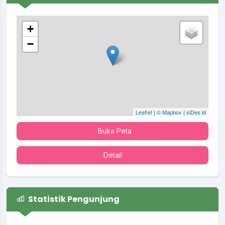
+
−
Leaflet
|
© Mapbox
|
siDes.id
Buka Peta
Detail
Statistik Pengunjung