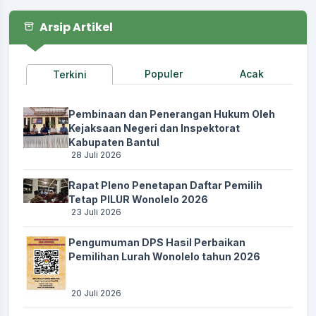
Koordinator
:
TRI BASKORO WINARNI
Arsip Artikel
Pembekalan Calon Dukuh Padukuhan Guyangan
Waktu
:
23 Oktober 2025 13:00:00
Populer
Acak
Terkini
Lokasi
:
Pendopo
Koordinator
:
LUTHFI AMANI
Pembinaan dan Penerangan Hukum Oleh
Rapat Koordinasi Pemutakhiran Profil Kalurahan
Kejaksaan Negeri dan Inspektorat
Kabupaten Bantul
Waktu
:
22 Oktober 2025 09:00:00
28 Juli 2026
Lokasi
:
Pendopo
Rapat Pleno Penetapan Daftar Pemilih
Koordinator
:
LUTHFI AMANI
Tetap PILUR Wonolelo 2026
23 Juli 2026
Muskal tentang Penetapan APBKal Tahun 2025
Waktu
:
21 Oktober 2025 12:30:00
Pengumuman DPS Hasil Perbaikan
Pemilihan Lurah Wonolelo tahun 2026
Lokasi
:
Pendopo
Koordinator
:
SUKIRNO S.Ag
20 Juli 2026
Peringatan Hari Santri Rantig Wonolelo